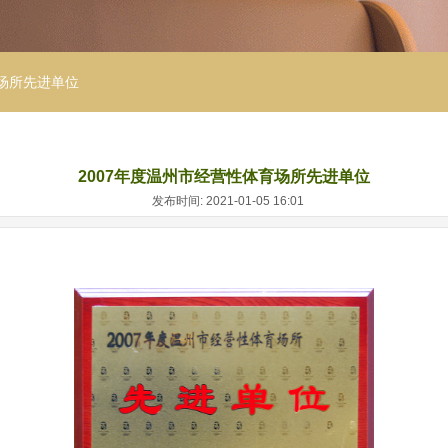
育场所先进单位
2007年度温州市经营性体育场所先进单位
发布时间: 2021-01-05 16:01