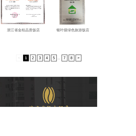
浙江省金桂品质饭店
银叶级绿色旅游饭店
<
1
2
3
4
5
...
7
8
>