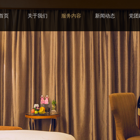
首页
关于我们
服务内容
新闻动态
党团