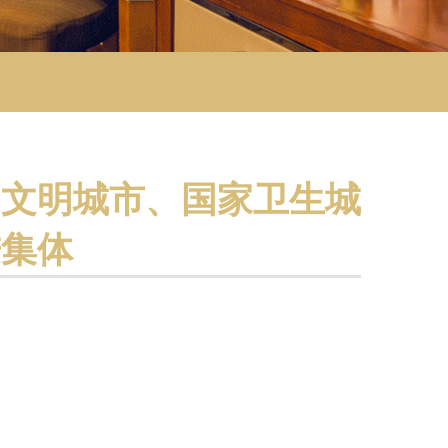
全国文明城市、国家卫生城
进集体