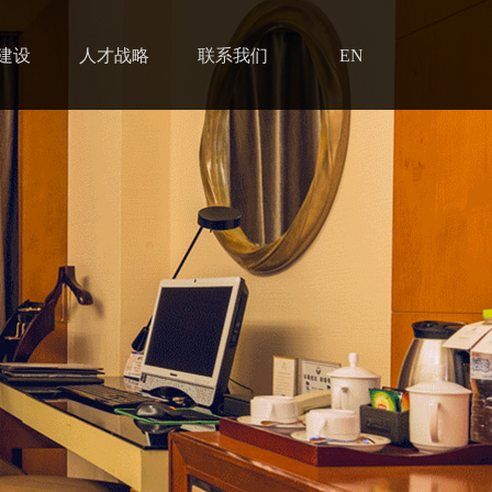
建设
人才战略
联系我们
EN