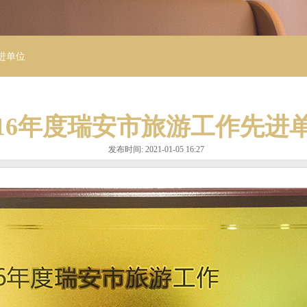
进单位
016年度瑞安市旅游工作先进
发布时间: 2021-01-05 16:27