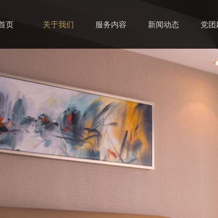
首页
关于我们
服务内容
新闻动态
党团