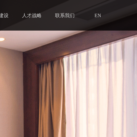
建设
人才战略
联系我们
EN