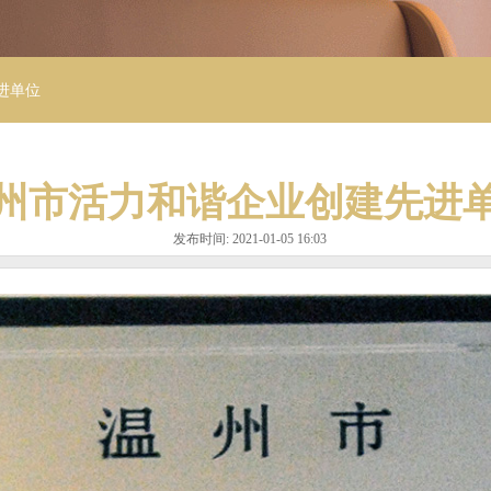
进单位
州市活力和谐企业创建先进
发布时间: 2021-01-05 16:03